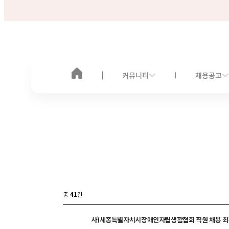
커뮤니티
채용공고
총
41
건
사)세종특별자치시장애인자립생활협회 직원 채용 최