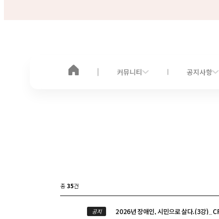
커뮤니티
공지사항
총
35
건
2026년 장애인, 시민으로 살다.(3강)_
공지